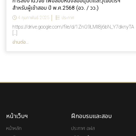
การส่งงานวิจัย เพื่อสอบหนังสืออนุมัติและวุฒิบัตรฯ
สำหรับผู้เข้าสอบ ปี พ.ศ.2568 (อว. / วว.)
4 กุมภาพันธ์ 2025
ประกาศ
https://drive.google.com/file/d/1ZnG9LMll8j6bN_Y7dknyTA
[…]
อ่านต่อ...
หน้าเว็บฯ
ฝึกอบรมและสอบ
หน้าหลัก
ประกาศ อฝส