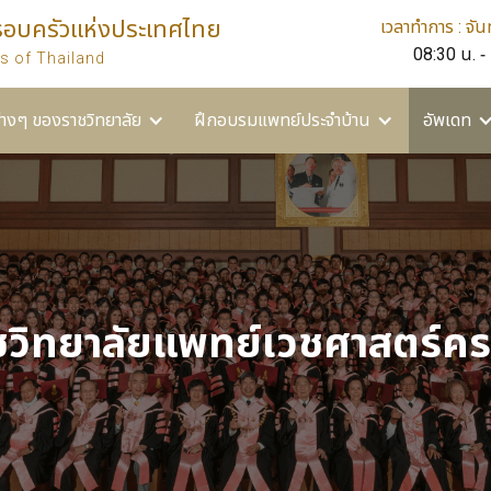
รอบครัวแห่งประเทศไทย
เวลาทำการ : จันท
ยาลัย
ฝึกอบรมแพทย์ประจำบ้าน
อัพเดท
อื่นๆ
08:30 น. -
s of Thailand
่างๆ ของราชวิทยาลัย
ฝึกอบรมแพทย์ประจำบ้าน
อัพเดท
ชวิทยาลัยแพทย์เวชศาสตร์ค