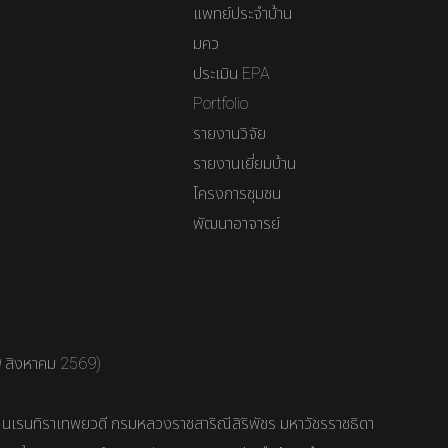
แพทย์ประจำบ้าน
มคว
ประเมิน EPA
Portfolio
รายงานวิจัย
รายงานเยี่ยมบ้าน
โครงการชุมชน
พัฒนาอาจารย์
9 สิงหาคม 2569)
า นเรนทิราเทพยวดี กรมหลวงราชสาริณีสิริพัชร มหาวัชรราชธิดา