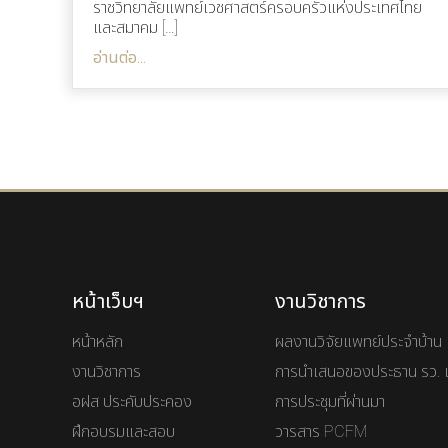
ราชวิทยาลัยแพทย์เวชศาสตร์ครอบครัวแห่งประเทศไทย
และสมาคม […]
อ่านต่อ...
หน้าเว็บฯ
งานวิชาการ
หน้าหลัก
ผลงานวิจัยแพทย์ประจำบ้าน
งานวิชาการ
การนำเสนอของประธาน รว. 
อฝส ประคับประคอง
การประชุมที่ผ่านมา
ฝึกอบรมและสอบ
วารสาร PCFM