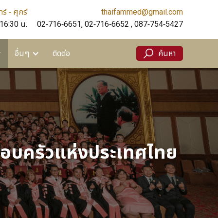
ร์ - ศุกร์
thaifammed@gmail.com
ติดต่อ
ค้นหา
 16:30 น.
02-716-6651, 02-716-6652 , 087-754-5427
อื่นๆ
ติดต่อ
ค้นหา
รอบครัวแห่งประเทศไทย