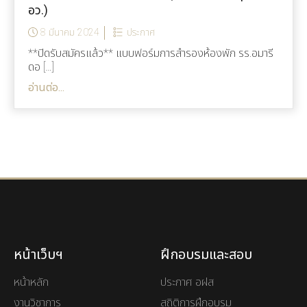
อว.)
8 มีนาคม 2024
ประกาศ
**ปิดรับสมัครแล้ว** แบบฟอร์มการสำรองห้องพัก รร.อมารี
ดอ […]
อ่านต่อ...
หน้าเว็บฯ
ฝึกอบรมและสอบ
หน้าหลัก
ประกาศ อฝส
งานวิชาการ
สถิติการฝึกอบรม