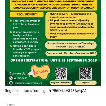
Register: https://forms.gle/rP86DrkkV343AwqZA
Tags