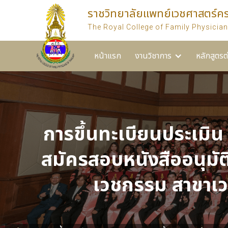
ราชวิทยาลัยแพทย์เวชศาสตร์ค
หน้าแรก
งานวิชาการ
หลักสูตรต่างๆ ของราชวิท
The Royal College of Family Physician
หน้าแรก
งานวิชาการ
หลักสูตรต
การขึ้นทะเบียนประเมิน
สมัครสอบหนังสืออนุมั
เวชกรรม สาขาเวช