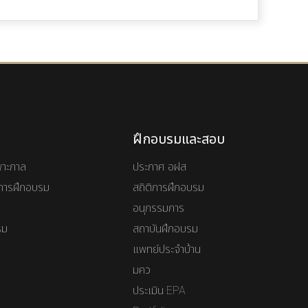
ฝึกอบรมและสอบ
พาะกาล
ประกาศ อฝส
ันการฝึกอบรม
สถิติการฝึกอบรม
อนุกรรมการ
รม
สถาบันฝึกอบรม
แพทย์ประจำบ้าน
มคว
ประเมิน EPA