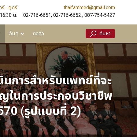
ร์ - ศุกร์
thaifammed@gmail.com
ติดต่อ
ค้นหา
 16:30 น.
02-716-6651, 02-716-6652 , 087-754-5427
อื่นๆ
ติดต่อ
ค้นหา
นินการสำหรับแพทย์ที่จะ
นาญในการประกอบวิชาชีพ
70 (รูปแบบที่ 2)