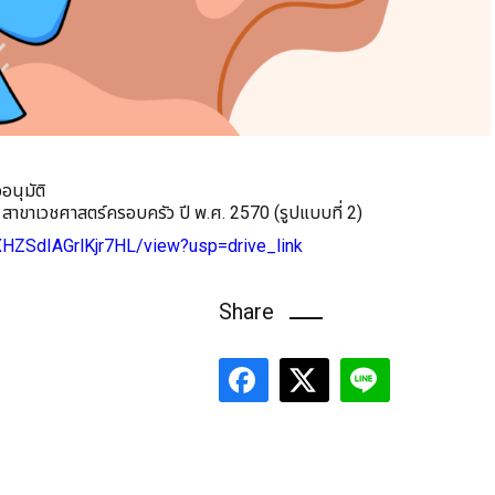
นุมัติ
าขาเวชศาสตร์ครอบครัว ปี พ.ศ. 2570 (รูปแบบที่ 2)
XHZSdIAGrlKjr7HL/view?usp=drive_link
Share