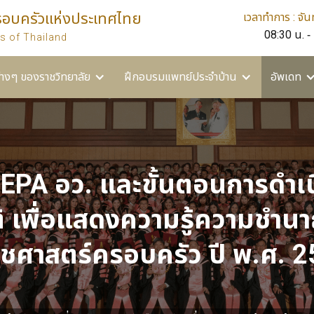
รอบครัวแห่งประเทศไทย
เวลาทำการ : จันท
ยาลัย
ฝึกอบรมแพทย์ประจำบ้าน
อัพเดท
อื่นๆ
08:30 น. -
s of Thailand
่างๆ ของราชวิทยาลัย
ฝึกอบรมแพทย์ประจำบ้าน
อัพเดท
 EPA อว. และขั้นตอนการดำเ
ติ เพื่อแสดงความรู้ความชำ
ศาสตร์ครอบครัว ปี พ.ศ. 25