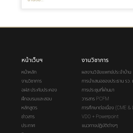
หน้าเว็บฯ
งานวิชาการ
หน้าหลัก
ผลงานวิจัยแพทย์ประจำบ้าน
งานวิชาการ
การนำเสนอของประธาน รว. 
อฝส ประคับประคอง
การประชุมที่ผ่านมา
ฝึกอบรมและสอบ
วารสาร PCFM
หลักสูตร
การศึกษาต่อเนื่อง (CME & 
ข่าวสาร
VDO + Powerpoint
ประกาศ
แนวทางปฏิบัติต่างๆ