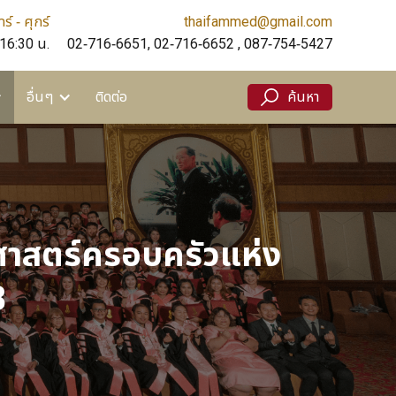
ร์ - ศุกร์
thaifammed@gmail.com
ติดต่อ
ค้นหา
 16:30 น.
02-716-6651, 02-716-6652 , 087-754-5427
อื่นๆ
ติดต่อ
ค้นหา
ชศาสตร์ครอบครัวแห่ง
8