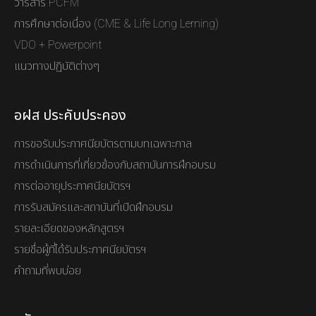
วารสาร PCFM
การศึกษาต่อเนื่อง (CME & Life Long Lerning)
VDO + Powerpoint
แนวทางปฏิบัติต่างๆ
อฝส ประคับประคอง
การขอรับประกาศนียบัตรตามบทเฉพาะกาล
การดำเนินการที่เกี่ยวข้องกับสถาบันการฝึกอบรม
การต่ออายุประกาศนียบัตรฯ
การรับสมัครและสถาบันที่เปิดฝึกอบรม
รายละเอียดของหลักสูตรฯ
รายชื่อผู้ที่ได้รับประกาศนียบัตรฯ
คำถามที่พบบ่อย