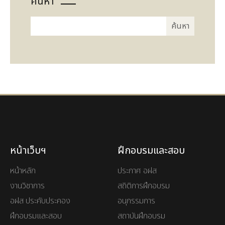
ค้นหา
หน้าเว็บฯ
ฝึกอบรมและสอบ
หน้าหลัก
ประกาศ อฝส
งานวิชาการ
สถิติการฝึกอบรม
อฝส ประคับประคอง
อนุกรรมการ
ฝึกอบรมและสอบ
สถาบันฝึกอบรม