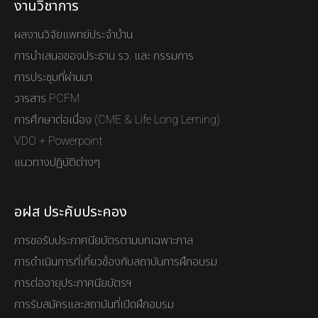
งานวิชาการ
ผลงานวิจัยแพทย์ประจำบ้าน
การนำเสนอของประธาน รว. และ กรรมการ
การประชุมที่ผ่านมา
วารสาร PCFM
การศึกษาต่อเนื่อง (CME & Life Long Lerning)
VDO + Powerpoint
แนวทางปฏิบัติต่างๆ
อฝส ประคับประคอง
การขอรับประกาศนียบัตรตามบทเฉพาะกาล
การดำเนินการที่เกี่ยวข้องกับสถาบันการฝึกอบรม
การต่ออายุประกาศนียบัตรฯ
การรับสมัครและสถาบันที่เปิดฝึกอบรม