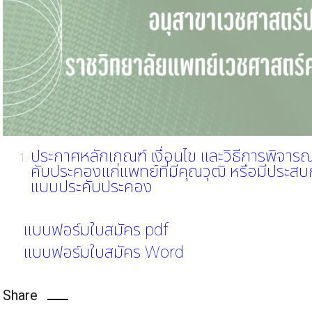
ประกาศหลักเกณฑ์ เงื่อนไข และวิธีการพิจารณ
คับประคองแก่แพทย์ที่มีคุณวุฒิ หรือมีประส
แบบประคับประคอง
แบบฟอร์มใบสมัคร pdf
แบบฟอร์มใบสมัคร Word
Share