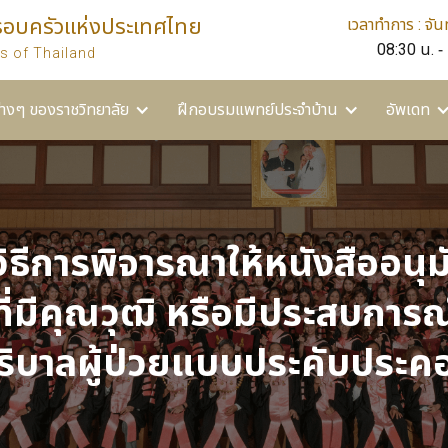
รอบครัวแห่งประเทศไทย
เวลาทำการ : จันท
ยาลัย
ฝึกอบรมแพทย์ประจำบ้าน
อัพเดท
อื่นๆ
08:30 น. -
s of Thailand
่างๆ ของราชวิทยาลัย
ฝึกอบรมแพทย์ประจำบ้าน
อัพเดท
วิธีการพิจารณาให้หนังสืออนุ
ี่มีคุณวุฒิ หรือมีประสบการ
ริบาลผู้ป่วยแบบประคับประค