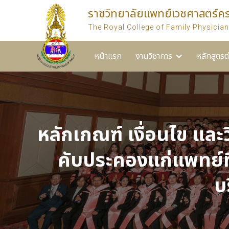
ราชวิทยาลัยแพทย์เวชศาสตร์ค
หน้าแรก
งานวิชาการ
หลักสูตรต่างๆ ของราชวิท
The Royal College of Family Physician
หน้าแรก
งานวิชาการ
หลักสูตรต
หลักเกณฑ์ เงื่อนไข และ
คับประคองแก่แพทย์ท
บ