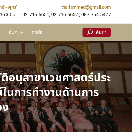
ร์ - ศุกร์
thaifammed@gmail.com
ติดต่อ
ค้นหา
 16:30 น.
02-716-6651, 02-716-6652 , 087-754-5427
อื่นๆ
ติดต่อ
ค้นหา
มัติอนุสาขาเวชศาสตร์ประ
ณ์ในการทำงานด้านการ
อง