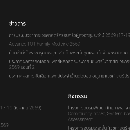
ข่าวสาร
การประชุมวิชาการเวชศาสตร์ครอบครัวผู้สูงอายุประจำปี 2569 (17-1
Advance TOT Family Medicine 2569
น้อมสำนึกในพระกรุณาธิคุณ สมเด็จพระเจ้าลูกเธอ เจ้าฟ้าพัชรกิติยาภ
ประกาศผลการคัดเลือกแพทย์หลักสูตรประกาศนียบัตรในวิชาชีพเวชกร
2569 รอบที่ 2
ประกาศผลการคัดเลือกแพทย์ประจำบ้านต่อยอด อนุสาขาเวชศาสตร์ประ
กิจกรรม
 (17-19 สิงหาคม 2569)
โครงการอบรมพัฒนาศักยภาพอาจาร
Community-based, System-base
Assessment
 2569
โครงการอบรมระยะสั้น “เวชศาสตร์ค