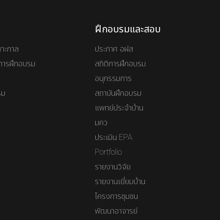
ฝึกอบรมและสอบ
พาะกาล
ประกาศ อฝส
ันการฝึกอบรม
สถิติการฝึกอบรม
อนุกรรมการ
รม
สถาบันฝึกอบรม
แพทย์ประจำบ้าน
มคว
ประเมิน EPA
Portfolio
รายงานวิจัย
รายงานเยี่ยมบ้าน
โครงการชุมชน
พัฒนาอาจารย์