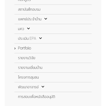
จัดการสอบ
สถาบันฝึกอบรม
ตรวจงาน
แพทย์ประจำบ้าน
ประเมินสถาบัน
แพทย์ประจำบ้าน
มคว
ปี 1
มคว
ประเมิน EPA
ปี 2
ที่ปรึกษา MedEd
ประเมิน EPA
Portfolio
ปี 3
มคว 1
EPA 1
รายงานวิจัย
มคว 2
EPA 2
รายงานเยี่ยมบ้าน
มคว 3
EPA 3
โครงการชุมชน
EPA 4
พัฒนาอาจารย์
EPA 5
พัฒนาอาจารย์
การสอบเพื่อหนังสืออนุมัติ
EPA 6
การศึกษาต่อเนื่องด้านเวชศาสตร์ครอบครัว