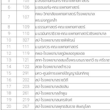
5
105
ม.สงขลานครินทร์-คณะแพทยศาสตร์
6
106
ม.ขอนแก่น-คณะแพทยศาสตร์
กพบ-วิทยาลัยแพทยศาสตร์/โรงพยาบาล
7
107
พระมงกุฎเกล้า
8
109
ม.ธรรมศาสตร์-คณะแพทยศาสตร์
9
110
ม.นวมินทราธิราช-คณะแพทยศาสตร์วชิรพยาบาล
10
327
สป-โรงพยาบาลราชพิพัฒน์
11
111
ม.นเรศวร-คณะแพทยศาสตร์
12
119
กพอ-โรงพยาบาลภูมิพลอดุลยเดช
13
121
สกท-โรงพยาบาลสมเด็จพระบรมราชเทวี ณ ศรีราช
14
122
สตช-โรงพยาบาลตำรวจ
15
291
มศว-ศูนย์การแพทย์ปัญญานันทภิกขุ
16
202
สป-โรงพยาบาลราชวิถี
17
203
สป-โรงพยาบาลเลิดสิน
18
261
สป-โรงพยาบาลลำพูน
19
219
สป-โรงพยาบาลนครพิงค์
20
267
สป-โรงพยาบาลพุทธชินราช พิษณุโลก