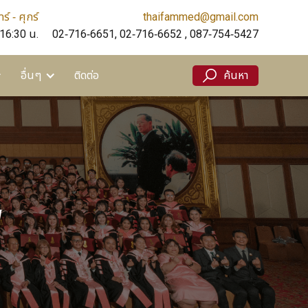
ร์ - ศุกร์
thaifammed@gmail.com
ติดต่อ
ค้นหา
 16:30 น.
02-716-6651, 02-716-6652 , 087-754-5427
อื่นๆ
ติดต่อ
ค้นหา
พ