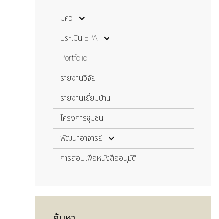
ประเมินสถาบัน
แพทย์ประจำบ้าน
มคว
ปี 1
มคว
ประเมิน EPA
ปี 2
ที่ปรึกษา MedEd
ประเมิน EPA
Portfolio
ปี 3
มคว 1
EPA 1
รายงานวิจัย
มคว 2
EPA 2
รายงานเยี่ยมบ้าน
มคว 3
EPA 3
โครงการชุมชน
EPA 4
พัฒนาอาจารย์
EPA 5
พัฒนาอาจารย์
การสอบเพื่อหนังสืออนุมัติ
EPA 6
การศึกษาต่อเนื่องด้านเวชศาสตร์ครอบครัว
EPA 7
รายชื่อผู้มี C10
รายชื่อผู้มีตำแหน่งวิชาการ
ค้นหา