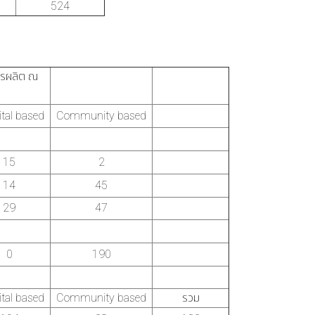
524
ารผลิต ณ
tal based
Community based
15
2
14
45
29
47
0
190
tal based
Community based
รวม