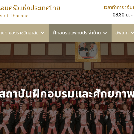
รอบครัวแห่งประเทศไทย
เวลาทำการ : จันท
ยาลัย
ฝึกอบรมแพทย์ประจำบ้าน
อัพเดท
อื่นๆ
08:30 น. -
s of Thailand
่างๆ ของราชวิทยาลัย
ฝึกอบรมแพทย์ประจำบ้าน
อัพเดท
สถาบันฝึกอบรมและศักยภา